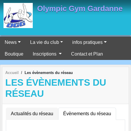
Panneau de gestion des cookies
Olympic Gym Gardanne
News
La vie du club
infos pratiques
Boutique
Inscriptions
Contact et Plan
Accueil
Les évènements du réseau
LES ÉVÈNEMENTS DU
RÉSEAU
Actualités du réseau
Évènements du réseau