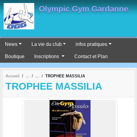
Panneau de gestion des cookies
Olympic Gym Gardanne
News
La vie du club
infos pratiques
Boutique
Inscriptions
Contact et Plan
Accueil
TROPHEE MASSILIA
TROPHEE MASSILIA