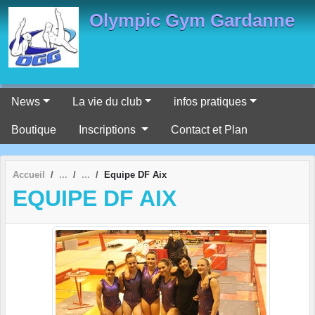
Panneau de gestion des cookies
Olympic Gym Gardanne
News
La vie du club
infos pratiques
Boutique
Inscriptions
Contact et Plan
Accueil
Equipe DF Aix
EQUIPE DF AIX