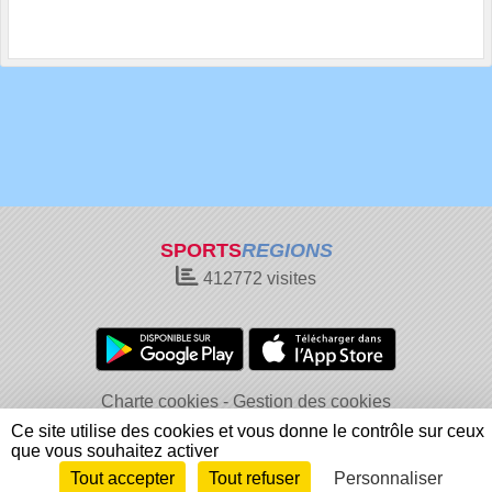
SPORTS
REGIONS
412772
visites
Charte cookies
Gestion des cookies
Informations légales
Signaler un contenu inapproprié
Ce site utilise des cookies et vous donne le contrôle sur ceux
que vous souhaitez activer
Tout accepter
Tout refuser
Personnaliser
Envie de participer ?
Connexion