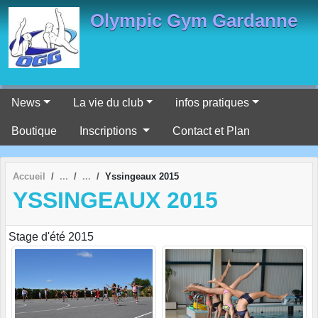
Panneau de gestion des cookies
Olympic Gym Gardanne
News
La vie du club
infos pratiques
Boutique
Inscriptions
Contact et Plan
Accueil
Yssingeaux 2015
YSSINGEAUX 2015
Stage d'été 2015