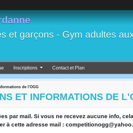
rdanne
es et garçons - Gym adultes au
ue
Inscriptions
Contact et Plan
nformations de l'OGG
ONS ET INFORMATIONS DE L
ées par mail. Si vous ne recevez aucune info, ce
ler à cette adresse mail : competitionogg@yaho