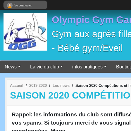
Panneau de gestion des cookies
Se connecter
Olympic Gym Ga
Gym aux agrès fill
- Bébé gym/Eveil
News
La vie du club
infos pratiques
Boutiq
Accueil
2019-2020
Les news
Saison 2020 Compétitions et I
SAISON 2020 COMPÉTITI
Rappel: les informations du club sont diffus
vos spams. Si toujours merci de vous signa
coordonnées. Merci