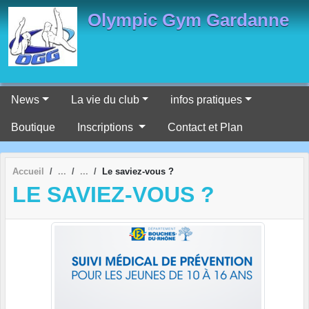
Panneau de gestion des cookies
Olympic Gym Gardanne
News
La vie du club
infos pratiques
Boutique
Inscriptions
Contact et Plan
Accueil
Le saviez-vous ?
LE SAVIEZ-VOUS ?