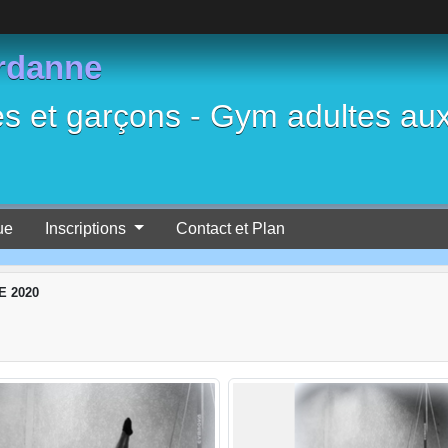
rdanne
es et garçons - Gym adultes au
ue
Inscriptions
Contact et Plan
 2020