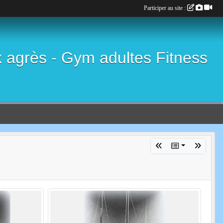
Participer au site :
x agrès - Gym adultes Fitness