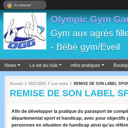
Panneau de gestion des cookies
Se connecter
Olympic Gym Ga
Gym aux agrès fill
- Bébé gym/Eveil
News
La vie du club
infos pratiques
Boutiq
Accueil
2023-2024
Les news
REMISE DE SON LABEL SPO
REMISE DE SON LABEL S
Afin de développer la pratique du parasport de compét
départemental sport et handicap, avec pour objectifs 
personnes en situation de handicap ainsi qu’au référe