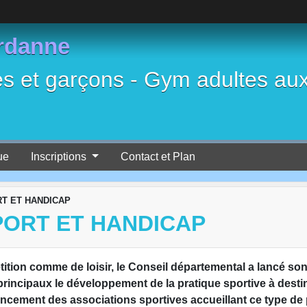
rdanne
es et garçons - Gym adultes au
ue
Inscriptions
Contact et Plan
RT ET HANDICAP
PORT ET HANDICAP
ition comme de loisir, le Conseil départemental a lancé son
principaux le développement de la pratique sportive à desti
ncement des associations sportives accueillant ce type de 