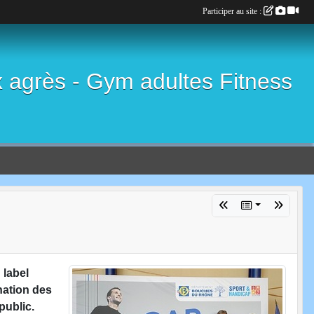
Participer au site :
x agrès - Gym adultes Fitness
 label
nation des
public.