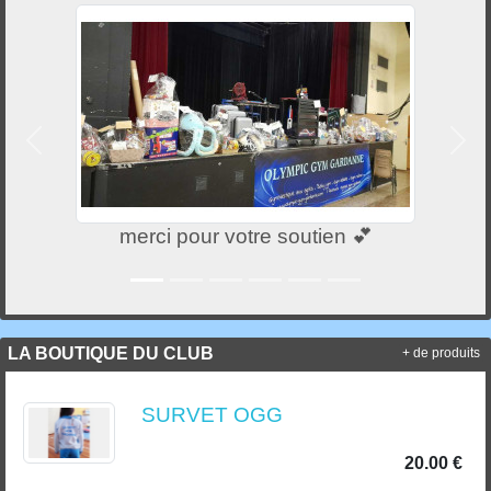
Précedent
Suiv
merci pour votre soutien 💕
LA BOUTIQUE DU CLUB
+ de produits
SURVET OGG
20.00 €