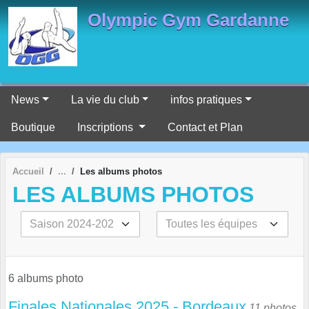
Panneau de gestion des cookies
Olympic Gym Gardanne
News
La vie du club
infos pratiques
Boutique
Inscriptions
Contact et Plan
Accueil
Les albums photos
LES ALBUMS PHOTOS
6 albums photo
Finales Nationales 2025 - Bordeaux
11 photos