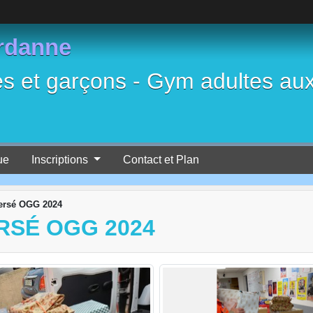
rdanne
es et garçons - Gym adultes au
ue
Inscriptions
Contact et Plan
versé OGG 2024
RSÉ OGG 2024