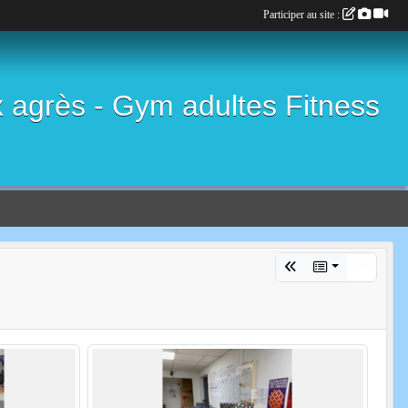
Participer au site :
x agrès - Gym adultes Fitness