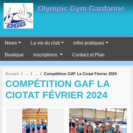
Panneau de gestion des cookies
Olympic Gym Gardanne
News
La vie du club
infos pratiques
Boutique
Inscriptions
Contact et Plan
Accueil
Compétition GAF La Ciotat Février 2024
COMPÉTITION GAF LA
CIOTAT FÉVRIER 2024