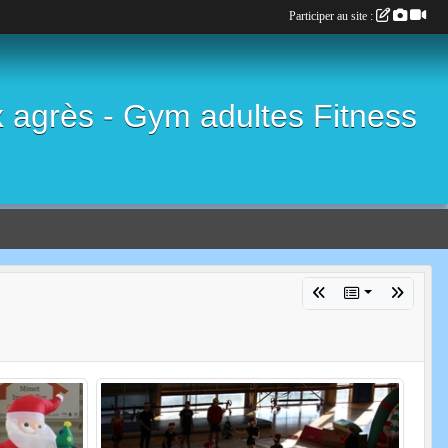
Participer au site :
x agrès - Gym adultes Fitness