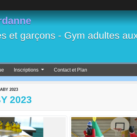
rdanne
es et garçons - Gym adultes au
ue
Inscriptions
Contact et Plan
BABY 2023
Y 2023